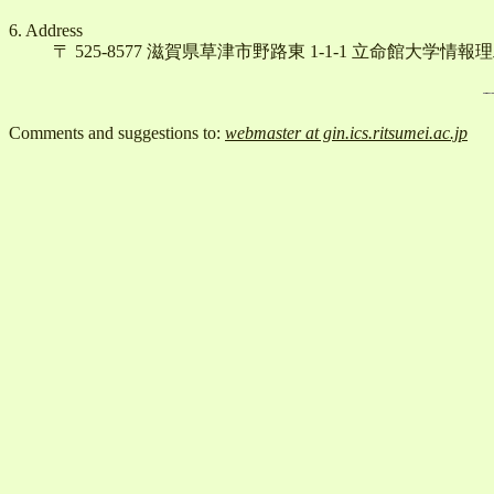
6. Address
〒 525-8577 滋賀県草津市野路東 1-1-1 立命館
Comments and suggestions to:
webmaste­r at gin­.ics.­ritsumei.ac­.jp